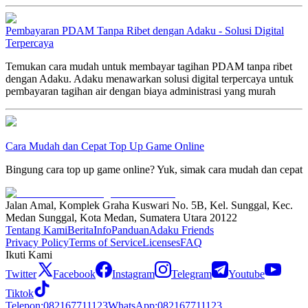
Pembayaran PDAM Tanpa Ribet dengan Adaku - Solusi Digital
Terpercaya
Temukan cara mudah untuk membayar tagihan PDAM tanpa ribet
dengan Adaku. Adaku menawarkan solusi digital terpercaya untuk
pembayaran tagihan air dengan biaya administrasi yang murah
Cara Mudah dan Cepat Top Up Game Online
Bingung cara top up game online? Yuk, simak cara mudah dan cepat
Jalan Amal, Komplek Graha Kuswari No. 5B, Kel. Sunggal, Kec.
Medan Sunggal, Kota Medan, Sumatera Utara 20122
Tentang Kami
Berita
Info
Panduan
Adaku Friends
Privacy Policy
Terms of Service
Licenses
FAQ
Ikuti Kami
Twitter
Facebook
Instagram
Telegram
Youtube
Tiktok
Telepon
:
082167711123
WhatsApp
:
082167711123