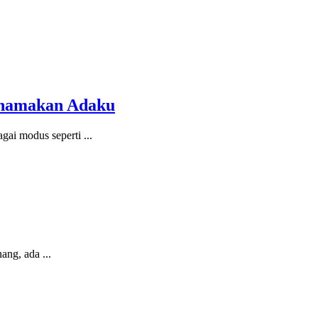
snamakan Adaku
gai modus seperti
...
nang, ada
...