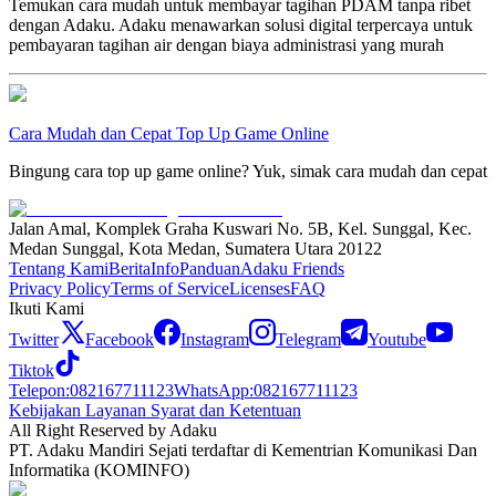
Temukan cara mudah untuk membayar tagihan PDAM tanpa ribet
dengan Adaku. Adaku menawarkan solusi digital terpercaya untuk
pembayaran tagihan air dengan biaya administrasi yang murah
Cara Mudah dan Cepat Top Up Game Online
Bingung cara top up game online? Yuk, simak cara mudah dan cepat
Jalan Amal, Komplek Graha Kuswari No. 5B, Kel. Sunggal, Kec.
Medan Sunggal, Kota Medan, Sumatera Utara 20122
Tentang Kami
Berita
Info
Panduan
Adaku Friends
Privacy Policy
Terms of Service
Licenses
FAQ
Ikuti Kami
Twitter
Facebook
Instagram
Telegram
Youtube
Tiktok
Telepon
:
082167711123
WhatsApp
:
082167711123
Kebijakan Layanan Syarat dan Ketentuan
All Right Reserved by Adaku
PT. Adaku Mandiri Sejati terdaftar di Kementrian Komunikasi Dan
Informatika (KOMINFO)