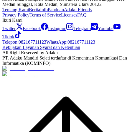
Medan Sunggal, Kota Medan, Sumatera Utara 20122
Tentang Kami
Berita
Info
Panduan
Adaku Friends
Privacy Policy
Terms of Service
Licenses
FAQ
Ikuti Kami
Twitter
Facebook
Instagram
Telegram
Youtube
Tiktok
Telepon
:
082167711123
WhatsApp
:
082167711123
Kebijakan Layanan Syarat dan Ketentuan
All Right Reserved by Adaku
PT. Adaku Mandiri Sejati terdaftar di Kementrian Komunikasi Dan
Informatika (KOMINFO)