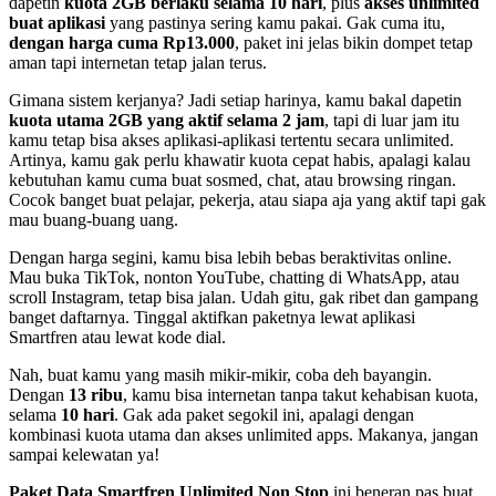
dapetin
kuota 2GB berlaku selama 10 hari
, plus
akses unlimited
buat aplikasi
yang pastinya sering kamu pakai. Gak cuma itu,
dengan harga cuma Rp13.000
, paket ini jelas bikin dompet tetap
aman tapi internetan tetap jalan terus.
Gimana sistem kerjanya? Jadi setiap harinya, kamu bakal dapetin
kuota utama 2GB yang aktif selama 2 jam
, tapi di luar jam itu
kamu tetap bisa akses aplikasi-aplikasi tertentu secara unlimited.
Artinya, kamu gak perlu khawatir kuota cepat habis, apalagi kalau
kebutuhan kamu cuma buat sosmed, chat, atau browsing ringan.
Cocok banget buat pelajar, pekerja, atau siapa aja yang aktif tapi gak
mau buang-buang uang.
Dengan harga segini, kamu bisa lebih bebas beraktivitas online.
Mau buka TikTok, nonton YouTube, chatting di WhatsApp, atau
scroll Instagram, tetap bisa jalan. Udah gitu, gak ribet dan gampang
banget daftarnya. Tinggal aktifkan paketnya lewat aplikasi
Smartfren atau lewat kode dial.
Nah, buat kamu yang masih mikir-mikir, coba deh bayangin.
Dengan
13 ribu
, kamu bisa internetan tanpa takut kehabisan kuota,
selama
10 hari
. Gak ada paket segokil ini, apalagi dengan
kombinasi kuota utama dan akses unlimited apps. Makanya, jangan
sampai kelewatan ya!
Paket Data Smartfren Unlimited Non Stop
ini beneran pas buat