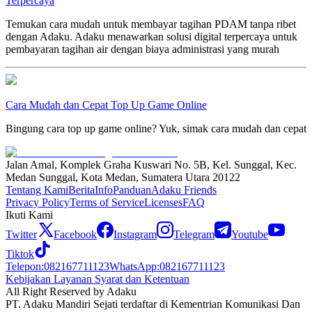
Terpercaya
Temukan cara mudah untuk membayar tagihan PDAM tanpa ribet
dengan Adaku. Adaku menawarkan solusi digital terpercaya untuk
pembayaran tagihan air dengan biaya administrasi yang murah
Cara Mudah dan Cepat Top Up Game Online
Bingung cara top up game online? Yuk, simak cara mudah dan cepat
Jalan Amal, Komplek Graha Kuswari No. 5B, Kel. Sunggal, Kec.
Medan Sunggal, Kota Medan, Sumatera Utara 20122
Tentang Kami
Berita
Info
Panduan
Adaku Friends
Privacy Policy
Terms of Service
Licenses
FAQ
Ikuti Kami
Twitter
Facebook
Instagram
Telegram
Youtube
Tiktok
Telepon
:
082167711123
WhatsApp
:
082167711123
Kebijakan Layanan Syarat dan Ketentuan
All Right Reserved by Adaku
PT. Adaku Mandiri Sejati terdaftar di Kementrian Komunikasi Dan