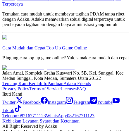
Terpercaya
Temukan cara mudah untuk membayar tagihan PDAM tanpa ribet
dengan Adaku. Adaku menawarkan solusi digital terpercaya untuk
pembayaran tagihan air dengan biaya administrasi yang murah
Cara Mudah dan Cepat Top Up Game Online
Bingung cara top up game online? Yuk, simak cara mudah dan cepat
Jalan Amal, Komplek Graha Kuswari No. 5B, Kel. Sunggal, Kec.
Medan Sunggal, Kota Medan, Sumatera Utara 20122
Tentang Kami
Berita
Info
Panduan
Adaku Friends
Privacy Policy
Terms of Service
Licenses
FAQ
Ikuti Kami
Twitter
Facebook
Instagram
Telegram
Youtube
Tiktok
Telepon
:
082167711123
WhatsApp
:
082167711123
Kebijakan Layanan Syarat dan Ketentuan
All Right Reserved by Adaku