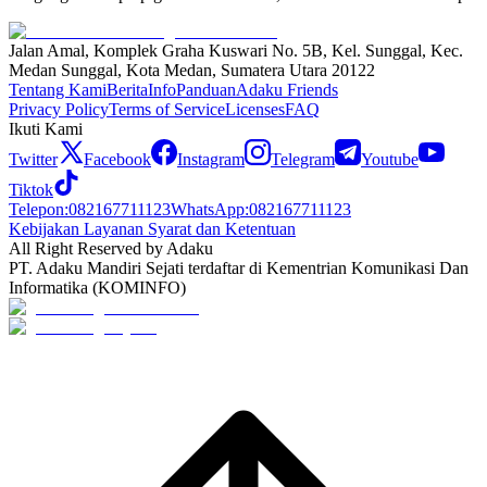
Jalan Amal, Komplek Graha Kuswari No. 5B, Kel. Sunggal, Kec.
Medan Sunggal, Kota Medan, Sumatera Utara 20122
Tentang Kami
Berita
Info
Panduan
Adaku Friends
Privacy Policy
Terms of Service
Licenses
FAQ
Ikuti Kami
Twitter
Facebook
Instagram
Telegram
Youtube
Tiktok
Telepon
:
082167711123
WhatsApp
:
082167711123
Kebijakan Layanan Syarat dan Ketentuan
All Right Reserved by Adaku
PT. Adaku Mandiri Sejati terdaftar di Kementrian Komunikasi Dan
Informatika (KOMINFO)