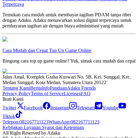
Terpercaya
Temukan cara mudah untuk membayar tagihan PDAM tanpa ribet
dengan Adaku. Adaku menawarkan solusi digital terpercaya untuk
pembayaran tagihan air dengan biaya administrasi yang murah
Cara Mudah dan Cepat Top Up Game Online
Bingung cara top up game online? Yuk, simak cara mudah dan cepat
Jalan Amal, Komplek Graha Kuswari No. 5B, Kel. Sunggal, Kec.
Medan Sunggal, Kota Medan, Sumatera Utara 20122
Tentang Kami
Berita
Info
Panduan
Adaku Friends
Privacy Policy
Terms of Service
Licenses
FAQ
Ikuti Kami
Twitter
Facebook
Instagram
Telegram
Youtube
Tiktok
Telepon
:
082167711123
WhatsApp
:
082167711123
Kebijakan Layanan Syarat dan Ketentuan
All Right Reserved by Adaku