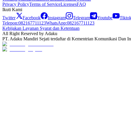
Privacy Policy
Terms of Service
Licenses
FAQ
Ikuti Kami
Twitter
Facebook
Instagram
Telegram
Youtube
Tikto
Telepon
:
082167711123
WhatsApp
:
082167711123
Kebijakan Layanan Syarat dan Ketentuan
All Right Reserved by Adaku
PT. Adaku Mandiri Sejati terdaftar di Kementrian Komunikasi Dan