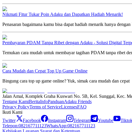
Nikmati Fitur Tukar Poin Adaku dan Dapatkan Hadiah Menarik!
Penasaran bagaimana kamu bisa dapat hadiah menarik hanya dengan b
Pembayaran PDAM Tanpa Ribet dengan Adaku - Solusi Digital Terp
Temukan cara mudah untuk membayar tagihan PDAM tanpa ribet denga
Cara Mudah dan Cepat Top Up Game Online
Bingung cara top up game online? Yuk, simak cara mudah dan cepat
Jalan Amal, Komplek Graha Kuswari No. 5B, Kel. Sunggal, Kec. M
Tentang Kami
Berita
Info
Panduan
Adaku Friends
Privacy Policy
Terms of Service
Licenses
FAQ
Ikuti Kami
Twitter
Facebook
Instagram
Telegram
Youtube
Tikto
Telepon
:
082167711123
WhatsApp
:
082167711123
Kebijakan Layanan Syarat dan Ketentuan